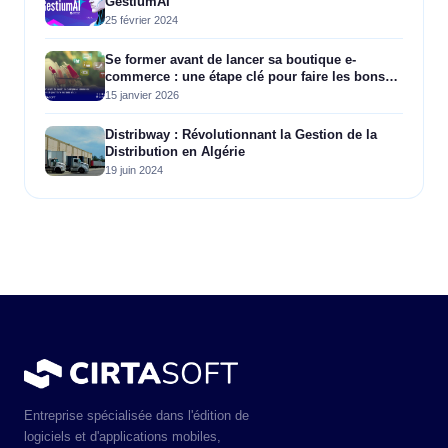
GestiumAI
25 février 2024
Se former avant de lancer sa boutique e-
commerce : une étape clé pour faire les bons
choix
15 janvier 2026
Distribway : Révolutionnant la Gestion de la
Distribution en Algérie
19 juin 2024
Entreprise spécialisée dans l'édition de
logiciels et d'applications mobiles,