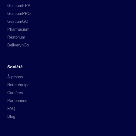
GestiumERP
GestiumPRO
GestiumGO
Pharmacium
Restorium
DeliverynGo
Société
À propos
Notre équipe
Carrières
Partenaires
FAQ
Blog