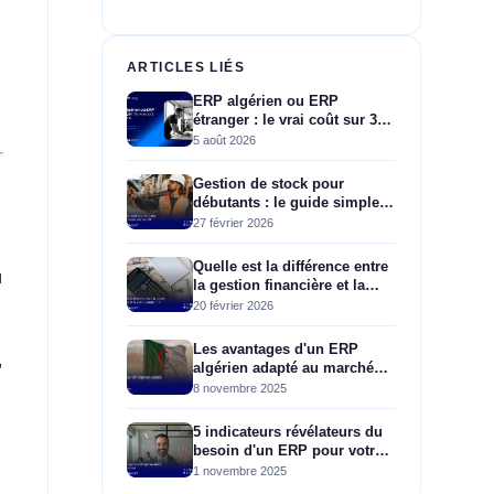
ARTICLES LIÉS
ERP algérien ou ERP
étranger : le vrai coût sur 3
ans
5 août 2026
Gestion de stock pour
débutants : le guide simple
pour les PME
27 février 2026
Quelle est la différence entre
ù
la gestion financière et la
gestion comptable ?
20 février 2026
Les avantages d'un ERP
,
algérien adapté au marché
local
8 novembre 2025
5 indicateurs révélateurs du
besoin d'un ERP pour votre
entreprise algérienne
1 novembre 2025