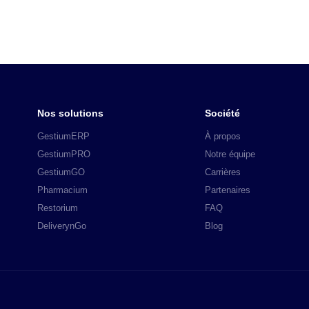
Nos solutions
Société
GestiumERP
À propos
GestiumPRO
Notre équipe
GestiumGO
Carrières
Pharmacium
Partenaires
Restorium
FAQ
DeliverynGo
Blog