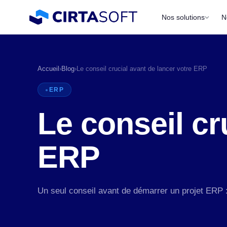
Nos solutions
N
Accueil
›
Blog
›
Le conseil crucial avant de lancer votre ERP
ERP
Le conseil cr
ERP
P
a
Un seul conseil avant de démarrer un projet ERP : 