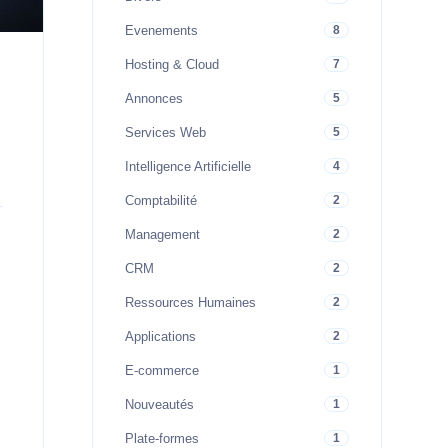
Evenements
8
Hosting & Cloud
7
Annonces
5
Services Web
5
Intelligence Artificielle
4
Comptabilité
2
Management
2
CRM
2
Ressources Humaines
2
Applications
2
E-commerce
1
Nouveautés
1
Plate-formes
1