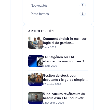
Nouveautés
1
Plate-formes
1
ARTICLES LIÉS
Comment choisir le meilleur
logiciel de gestion
commerciale pour votre
3 mai 2023
entreprise ?
ERP algérien ou ERP
étranger : le vrai coût sur 3
ans
5 août 2026
Gestion de stock pour
débutants : le guide simple
pour les PME
27 février 2026
5 indicateurs révélateurs du
besoin d'un ERP pour votre
entreprise algérienne
1 novembre 2025