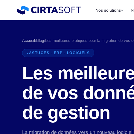
Nos solutions
N
Accueil
›
Blog
›
Les meilleures pratiques pour la migration de vos
ASTUCES · ERP · LOGICIELS
Les meilleure
de vos donné
P
de gestion
a
La migration de données vers un nouveau logiciel e