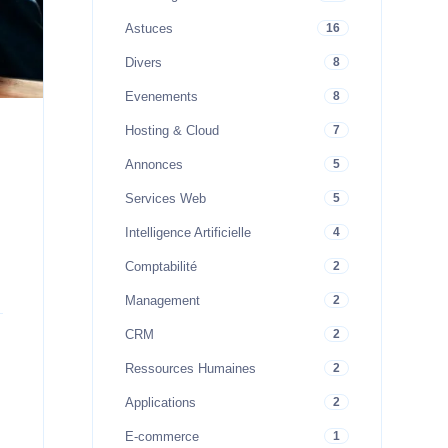
Astuces
16
Divers
8
Evenements
8
Hosting & Cloud
7
Annonces
5
Services Web
5
Intelligence Artificielle
4
Comptabilité
2
Management
2
CRM
2
Ressources Humaines
2
Applications
2
E-commerce
1