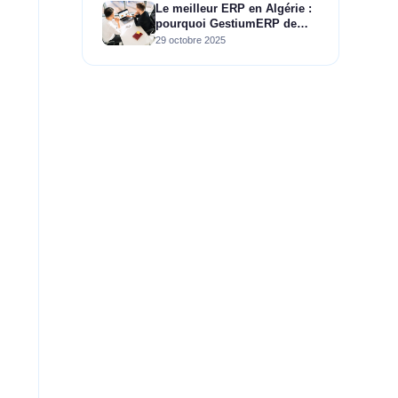
Le meilleur ERP en Algérie :
pourquoi GestiumERP de
CIRTASOFT s'impose
29 octobre 2025