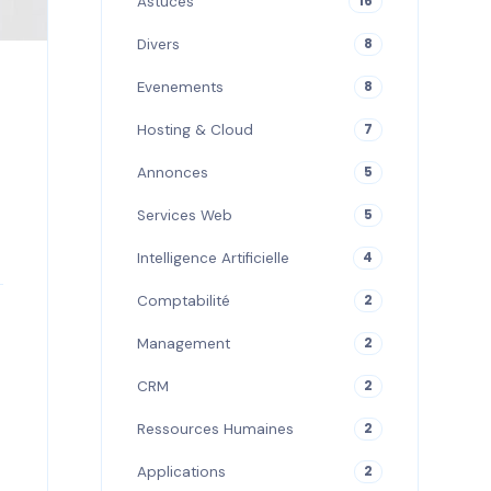
Astuces
16
Divers
8
Evenements
8
Hosting & Cloud
7
Annonces
5
Services Web
5
Intelligence Artificielle
4
Comptabilité
2
Management
2
CRM
2
Ressources Humaines
2
Applications
2