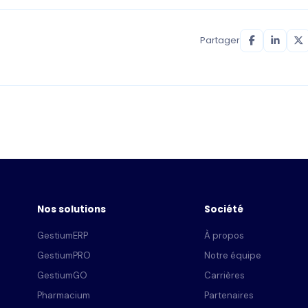
Partager
Nos solutions
Société
GestiumERP
À propos
GestiumPRO
Notre équipe
GestiumGO
Carrières
Pharmacium
Partenaires