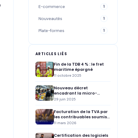
e
E-commerce
1
Nouveautés
1
Plate-formes
1
ARTICLES LIÉS
Fin de la TDB 4 % : le fret
maritime épargné
11 octobre 2025
Nouveau décret
encadrant la micro-
importation par les auto-
29 juin 2025
entrepreneurs en Algérie
Facturation de la TVA par
les contribuables soumis
au régime forfaitaire (IFU)
11 mars 2026
en Algérie
Certification des logiciels