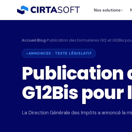
Nos solutions
Accueil
›
Blog
›
Publication des formulaires G12 et G12Bis po
ANNONCES · TEXTE LÉGISLATIF
Publication 
G12Bis pour 
P
a
La Direction Générale des Impôts a annoncé la mis